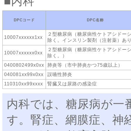
内科
DPCコード
DPC名称
２型糖尿病（糖尿病性ケトアシドー
10007xxxxxx1xx
除く。インスリン製剤（注射薬）あ
２型糖尿病（糖尿病性ケトアシドー
10007xxxxxx0xx
除く。）
0400802499x0xx
肺炎等（市中肺炎かつ75歳以上）
040081xx99x0xx
誤嚥性肺炎
110310xx99xxxx
腎臓又は尿路の感染症
内科では、糖尿病が一
す。腎症、網膜症、神