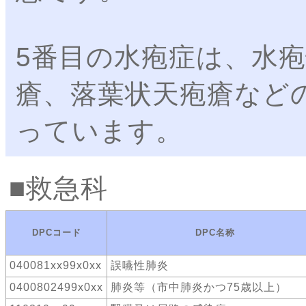
5番目の水疱症は、水
瘡、落葉状天疱瘡など
っています。
救急科
DPCコード
DPC名称
040081xx99x0xx
誤嚥性肺炎
0400802499x0xx
肺炎等（市中肺炎かつ75歳以上）