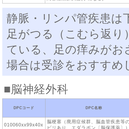
静脈・リンパ管疾患は
足がつる（こむら返り
ている、足の痒みがお
場合は受診をおすすめ
脳神経外科
DPCコード
DPC名称
脳梗塞（廃用症候群、脳血管疾患等
010060xx99x40x
ビリあり、エダラボン〔脳保護薬〕