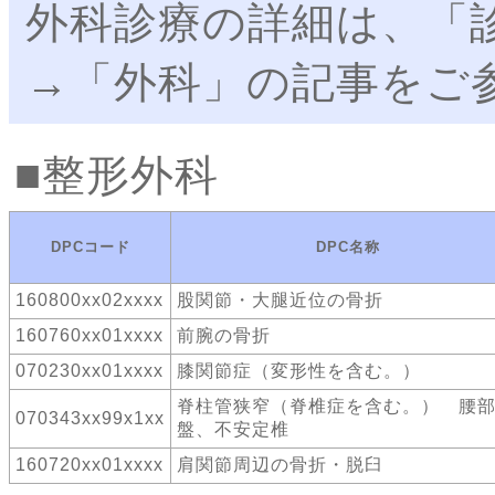
外科診療の詳細は、「
→「外科」の記事をご
整形外科
DPCコード
DPC名称
160800xx02xxxx
股関節・大腿近位の骨折
160760xx01xxxx
前腕の骨折
070230xx01xxxx
膝関節症（変形性を含む。）
脊柱管狭窄（脊椎症を含む。） 腰
070343xx99x1xx
盤、不安定椎
160720xx01xxxx
肩関節周辺の骨折・脱臼