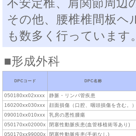
不安定椎、肩関節周辺
その他、腰椎椎間板ヘ
も数多く行っています
形成外科
DPCコード
DPC名称
050180xx02xxxx
静脈・リンパ管疾患
160200xx030xxx
顔面損傷（口腔、咽頭損傷を含む。
090010xx010xxx
乳房の悪性腫瘍
050170xx02000x
閉塞性動脈疾患(血管移植術等あり)
050170xx99000x
閉塞性動脈疾患(手術なし)