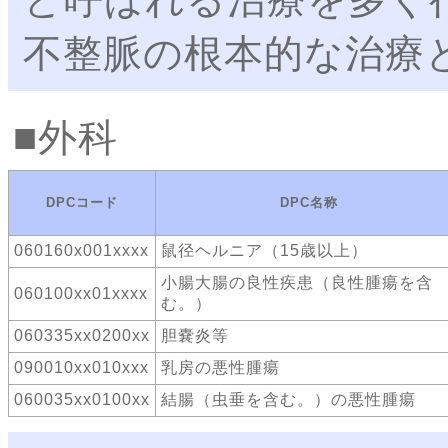
不整脈の根本的な治療
外科
DPCコード
DPC名称
060160x001xxxx
鼠径ヘルニア（15歳以上）
小腸大腸の良性疾患（良性腫瘍を含
060100xx01xxxx
む。）
060335xx0200xx
胆嚢炎等
090010xx010xxx
乳房の悪性腫瘍
060035xx0100xx
結腸（虫垂を含む。）の悪性腫瘍