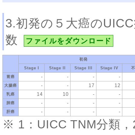
3.初発の５大癌のUI
数
ファイルをダウンロード
初発
Stage I
Stage II
Stage III
Stage IV
-
-
-
-
胃癌
-
-
17
12
大腸癌
14
10
-
-
乳癌
-
-
-
-
肺癌
-
-
-
-
肝癌
※ 1：UICC TNM分