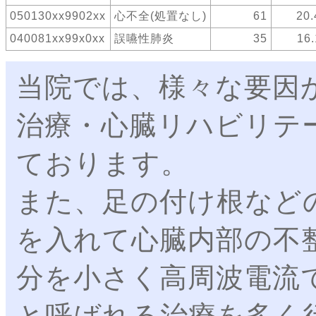
050130xx9902xx
心不全(処置なし)
61
20.
040081xx99x0xx
誤嚥性肺炎
35
16.
当院では、様々な要因
治療・心臓リハビリテ
ております。
また、足の付け根など
を入れて心臓内部の不
分を小さく高周波電流
と呼ばれる治療を多く