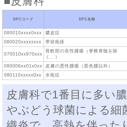
皮膚科
DPCコード
DPC名称
080010xxxx0xxx
膿皮症
080020xxxxxxxx
帯状疱疹
骨軟部の良性腫瘍（脊椎脊髄を除
070010xx970xxx
く。）
080006xx01x0xx
皮膚の悪性腫瘍（黒色腫以外）
080110xxxxx0xx
水疱症
皮膚科で1番目に多い
やぶどう球菌による細
織炎で、高熱を伴った